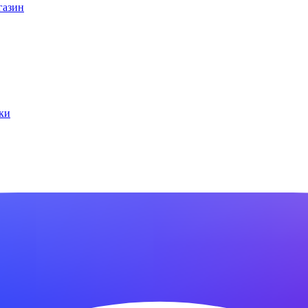
газин
ки