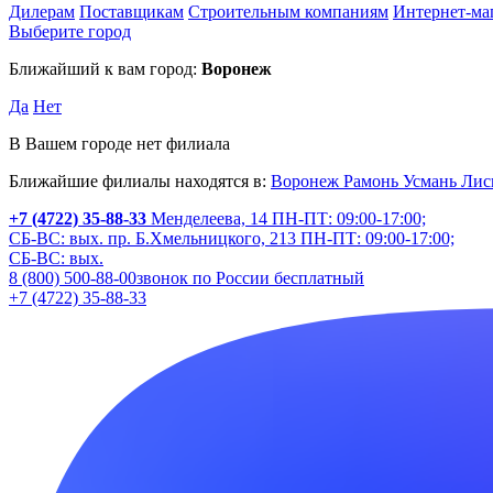
Дилерам
Поставщикам
Строительным компаниям
Интернет-ма
Выберите город
Ближайший к вам город:
Воронеж
Да
Нет
В Вашем городе нет филиала
Ближайшие филиалы находятся в:
Воронеж
Рамонь
Усмань
Лис
+7 (4722) 35-88-33
Менделеева, 14
ПН-ПТ: 09:00-17:00;
СБ-ВС: вых.
пр. Б.Хмельницкого, 213
ПН-ПТ: 09:00-17:00;
СБ-ВС: вых.
8 (800) 500-88-00
звонок по России бесплатный
+7 (4722) 35-88-33