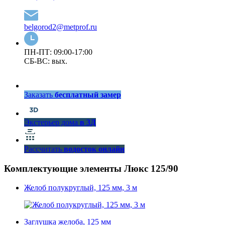
belgorod2@metprof.ru
ПН-ПТ: 09:00-17:00
СБ-ВС: вых.
Заказать
бесплатный замер
Экстерьер дома
в 3Д
Рассчитать
водосток онлайн
Комплектующие элементы Люкс 125/90
Желоб полукруглый, 125 мм, 3 м
Заглушка желоба, 125 мм