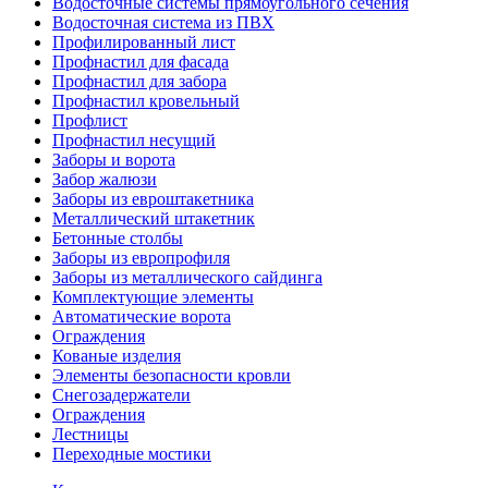
Водосточные системы прямоугольного сечения
Водосточная система из ПВХ
Профилированный лист
Профнастил для фасада
Профнастил для забора
Профнастил кровельный
Профлист
Профнастил несущий
Заборы и ворота
Забор жалюзи
Заборы из евроштакетника
Металлический штакетник
Бетонные столбы
Заборы из европрофиля
Заборы из металлического сайдинга
Комплектующие элементы
Автоматические ворота
Ограждения
Кованые изделия
Элементы безопасности кровли
Снегозадержатели
Ограждения
Лестницы
Переходные мостики