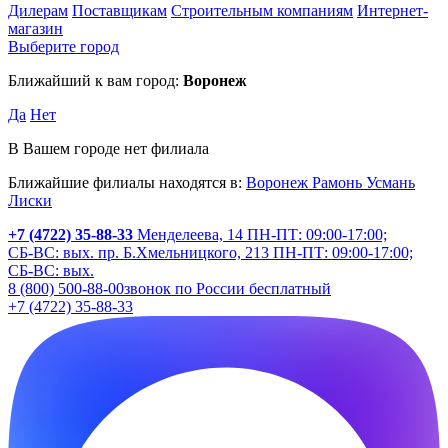
Дилерам
Поставщикам
Строительным компаниям
Интернет-
магазин
Выберите город
Ближайший к вам город:
Воронеж
Да
Нет
В Вашем городе нет филиала
Ближайшие филиалы находятся в:
Воронеж
Рамонь
Усмань
Лиски
+7 (4722) 35-88-33
Менделеева, 14
ПН-ПТ: 09:00-17:00;
СБ-ВС: вых.
пр. Б.Хмельницкого, 213
ПН-ПТ: 09:00-17:00;
СБ-ВС: вых.
8 (800) 500-88-00
звонок по России бесплатный
+7 (4722) 35-88-33