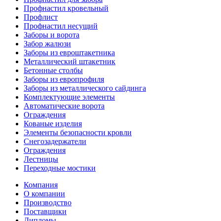
Профнастил кровельный
Профлист
Профнастил несущий
Заборы и ворота
Забор жалюзи
Заборы из евроштакетника
Металлический штакетник
Бетонные столбы
Заборы из европрофиля
Заборы из металлического сайдинга
Комплектующие элементы
Автоматические ворота
Ограждения
Кованые изделия
Элементы безопасности кровли
Снегозадержатели
Ограждения
Лестницы
Переходные мостики
Компания
О компании
Производство
Поставщики
Дипломы